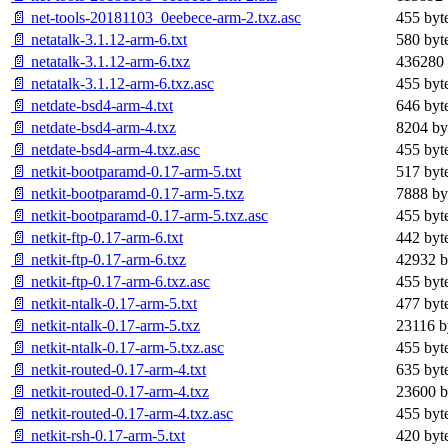
📄 net-tools-20181103_0eebece-arm-2.txz.asc
455 byt
📄 netatalk-3.1.12-arm-6.txt
580 byt
📄 netatalk-3.1.12-arm-6.txz
436280 
📄 netatalk-3.1.12-arm-6.txz.asc
455 byt
📄 netdate-bsd4-arm-4.txt
646 byt
📄 netdate-bsd4-arm-4.txz
8204 by
📄 netdate-bsd4-arm-4.txz.asc
455 byt
📄 netkit-bootparamd-0.17-arm-5.txt
517 byt
📄 netkit-bootparamd-0.17-arm-5.txz
7888 by
📄 netkit-bootparamd-0.17-arm-5.txz.asc
455 byt
📄 netkit-ftp-0.17-arm-6.txt
442 byt
📄 netkit-ftp-0.17-arm-6.txz
42932 b
📄 netkit-ftp-0.17-arm-6.txz.asc
455 byt
📄 netkit-ntalk-0.17-arm-5.txt
477 byt
📄 netkit-ntalk-0.17-arm-5.txz
23116 b
📄 netkit-ntalk-0.17-arm-5.txz.asc
455 byt
📄 netkit-routed-0.17-arm-4.txt
635 byt
📄 netkit-routed-0.17-arm-4.txz
23600 b
📄 netkit-routed-0.17-arm-4.txz.asc
455 byt
📄 netkit-rsh-0.17-arm-5.txt
420 byt