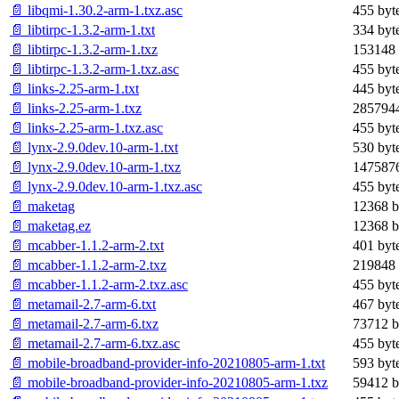
📄 libqmi-1.30.2-arm-1.txz.asc
455 byt
📄 libtirpc-1.3.2-arm-1.txt
334 byt
📄 libtirpc-1.3.2-arm-1.txz
153148 
📄 libtirpc-1.3.2-arm-1.txz.asc
455 byt
📄 links-2.25-arm-1.txt
445 byt
📄 links-2.25-arm-1.txz
2857944
📄 links-2.25-arm-1.txz.asc
455 byt
📄 lynx-2.9.0dev.10-arm-1.txt
530 byt
📄 lynx-2.9.0dev.10-arm-1.txz
1475876
📄 lynx-2.9.0dev.10-arm-1.txz.asc
455 byt
📄 maketag
12368 b
📄 maketag.ez
12368 b
📄 mcabber-1.1.2-arm-2.txt
401 byt
📄 mcabber-1.1.2-arm-2.txz
219848 
📄 mcabber-1.1.2-arm-2.txz.asc
455 byt
📄 metamail-2.7-arm-6.txt
467 byt
📄 metamail-2.7-arm-6.txz
73712 b
📄 metamail-2.7-arm-6.txz.asc
455 byt
📄 mobile-broadband-provider-info-20210805-arm-1.txt
593 byt
📄 mobile-broadband-provider-info-20210805-arm-1.txz
59412 b