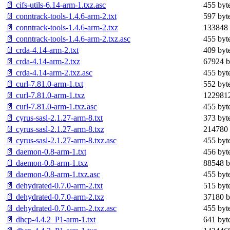
📄 cifs-utils-6.14-arm-1.txz.asc
455 byt
📄 conntrack-tools-1.4.6-arm-2.txt
597 byt
📄 conntrack-tools-1.4.6-arm-2.txz
133848 
📄 conntrack-tools-1.4.6-arm-2.txz.asc
455 byt
📄 crda-4.14-arm-2.txt
409 byt
📄 crda-4.14-arm-2.txz
67924 b
📄 crda-4.14-arm-2.txz.asc
455 byt
📄 curl-7.81.0-arm-1.txt
552 byt
📄 curl-7.81.0-arm-1.txz
1229812
📄 curl-7.81.0-arm-1.txz.asc
455 byt
📄 cyrus-sasl-2.1.27-arm-8.txt
373 byt
📄 cyrus-sasl-2.1.27-arm-8.txz
214780 
📄 cyrus-sasl-2.1.27-arm-8.txz.asc
455 byt
📄 daemon-0.8-arm-1.txt
456 byt
📄 daemon-0.8-arm-1.txz
88548 b
📄 daemon-0.8-arm-1.txz.asc
455 byt
📄 dehydrated-0.7.0-arm-2.txt
515 byt
📄 dehydrated-0.7.0-arm-2.txz
37180 b
📄 dehydrated-0.7.0-arm-2.txz.asc
455 byt
📄 dhcp-4.4.2_P1-arm-1.txt
641 byt