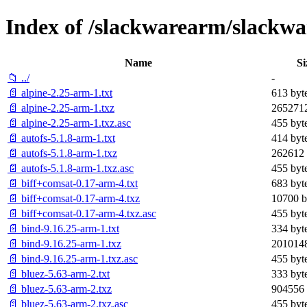
Index of /slackwarearm/slackwa
Name
Si
📁 ../
-
📄 alpine-2.25-arm-1.txt
613 byt
📄 alpine-2.25-arm-1.txz
2652712
📄 alpine-2.25-arm-1.txz.asc
455 byt
📄 autofs-5.1.8-arm-1.txt
414 byt
📄 autofs-5.1.8-arm-1.txz
262612 
📄 autofs-5.1.8-arm-1.txz.asc
455 byt
📄 biff+comsat-0.17-arm-4.txt
683 byt
📄 biff+comsat-0.17-arm-4.txz
10700 b
📄 biff+comsat-0.17-arm-4.txz.asc
455 byt
📄 bind-9.16.25-arm-1.txt
334 byt
📄 bind-9.16.25-arm-1.txz
2010148
📄 bind-9.16.25-arm-1.txz.asc
455 byt
📄 bluez-5.63-arm-2.txt
333 byt
📄 bluez-5.63-arm-2.txz
904556 
📄 bluez-5.63-arm-2.txz.asc
455 byt