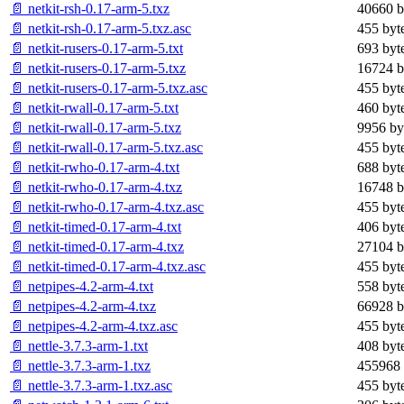
📄 netkit-rsh-0.17-arm-5.txz
40660 b
📄 netkit-rsh-0.17-arm-5.txz.asc
455 byt
📄 netkit-rusers-0.17-arm-5.txt
693 byt
📄 netkit-rusers-0.17-arm-5.txz
16724 b
📄 netkit-rusers-0.17-arm-5.txz.asc
455 byt
📄 netkit-rwall-0.17-arm-5.txt
460 byt
📄 netkit-rwall-0.17-arm-5.txz
9956 by
📄 netkit-rwall-0.17-arm-5.txz.asc
455 byt
📄 netkit-rwho-0.17-arm-4.txt
688 byt
📄 netkit-rwho-0.17-arm-4.txz
16748 b
📄 netkit-rwho-0.17-arm-4.txz.asc
455 byt
📄 netkit-timed-0.17-arm-4.txt
406 byt
📄 netkit-timed-0.17-arm-4.txz
27104 b
📄 netkit-timed-0.17-arm-4.txz.asc
455 byt
📄 netpipes-4.2-arm-4.txt
558 byt
📄 netpipes-4.2-arm-4.txz
66928 b
📄 netpipes-4.2-arm-4.txz.asc
455 byt
📄 nettle-3.7.3-arm-1.txt
408 byt
📄 nettle-3.7.3-arm-1.txz
455968 
📄 nettle-3.7.3-arm-1.txz.asc
455 byt