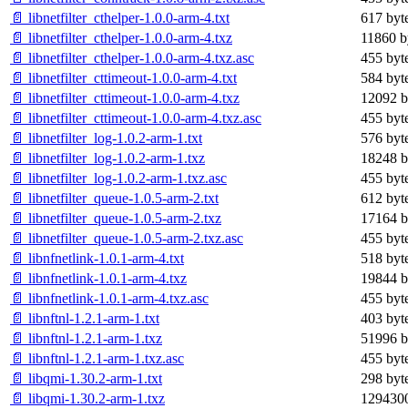
📄 libnetfilter_cthelper-1.0.0-arm-4.txt
617 byt
📄 libnetfilter_cthelper-1.0.0-arm-4.txz
11860 b
📄 libnetfilter_cthelper-1.0.0-arm-4.txz.asc
455 byt
📄 libnetfilter_cttimeout-1.0.0-arm-4.txt
584 byt
📄 libnetfilter_cttimeout-1.0.0-arm-4.txz
12092 b
📄 libnetfilter_cttimeout-1.0.0-arm-4.txz.asc
455 byt
📄 libnetfilter_log-1.0.2-arm-1.txt
576 byt
📄 libnetfilter_log-1.0.2-arm-1.txz
18248 b
📄 libnetfilter_log-1.0.2-arm-1.txz.asc
455 byt
📄 libnetfilter_queue-1.0.5-arm-2.txt
612 byt
📄 libnetfilter_queue-1.0.5-arm-2.txz
17164 b
📄 libnetfilter_queue-1.0.5-arm-2.txz.asc
455 byt
📄 libnfnetlink-1.0.1-arm-4.txt
518 byt
📄 libnfnetlink-1.0.1-arm-4.txz
19844 b
📄 libnfnetlink-1.0.1-arm-4.txz.asc
455 byt
📄 libnftnl-1.2.1-arm-1.txt
403 byt
📄 libnftnl-1.2.1-arm-1.txz
51996 b
📄 libnftnl-1.2.1-arm-1.txz.asc
455 byt
📄 libqmi-1.30.2-arm-1.txt
298 byt
📄 libqmi-1.30.2-arm-1.txz
1294300