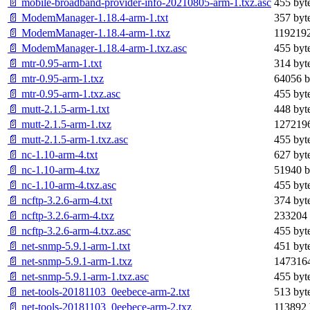
📄 mobile-broadband-provider-info-20210805-arm-1.txz.asc
455 byt
📄 ModemManager-1.18.4-arm-1.txt
357 byt
📄 ModemManager-1.18.4-arm-1.txz
1192192
📄 ModemManager-1.18.4-arm-1.txz.asc
455 byt
📄 mtr-0.95-arm-1.txt
314 byt
📄 mtr-0.95-arm-1.txz
64056 b
📄 mtr-0.95-arm-1.txz.asc
455 byt
📄 mutt-2.1.5-arm-1.txt
448 byt
📄 mutt-2.1.5-arm-1.txz
1272196
📄 mutt-2.1.5-arm-1.txz.asc
455 byt
📄 nc-1.10-arm-4.txt
627 byt
📄 nc-1.10-arm-4.txz
51940 b
📄 nc-1.10-arm-4.txz.asc
455 byt
📄 ncftp-3.2.6-arm-4.txt
374 byt
📄 ncftp-3.2.6-arm-4.txz
233204 
📄 ncftp-3.2.6-arm-4.txz.asc
455 byt
📄 net-snmp-5.9.1-arm-1.txt
451 byt
📄 net-snmp-5.9.1-arm-1.txz
1473164
📄 net-snmp-5.9.1-arm-1.txz.asc
455 byt
📄 net-tools-20181103_0eebece-arm-2.txt
513 byt
📄 net-tools-20181103_0eebece-arm-2.txz
113892 