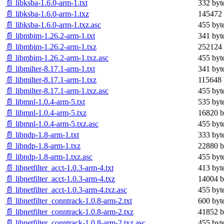
📄 libksba-1.6.0-arm-1.txt
332 byt
📄 libksba-1.6.0-arm-1.txz
145472 
📄 libksba-1.6.0-arm-1.txz.asc
455 byt
📄 libmbim-1.26.2-arm-1.txt
341 byt
📄 libmbim-1.26.2-arm-1.txz
252124 
📄 libmbim-1.26.2-arm-1.txz.asc
455 byt
📄 libmilter-8.17.1-arm-1.txt
341 byt
📄 libmilter-8.17.1-arm-1.txz
115648 
📄 libmilter-8.17.1-arm-1.txz.asc
455 byt
📄 libmnl-1.0.4-arm-5.txt
535 byt
📄 libmnl-1.0.4-arm-5.txz
16820 b
📄 libmnl-1.0.4-arm-5.txz.asc
455 byt
📄 libndp-1.8-arm-1.txt
333 byt
📄 libndp-1.8-arm-1.txz
22880 b
📄 libndp-1.8-arm-1.txz.asc
455 byt
📄 libnetfilter_acct-1.0.3-arm-4.txt
413 byt
📄 libnetfilter_acct-1.0.3-arm-4.txz
14004 b
📄 libnetfilter_acct-1.0.3-arm-4.txz.asc
455 byt
📄 libnetfilter_conntrack-1.0.8-arm-2.txt
600 byt
📄 libnetfilter_conntrack-1.0.8-arm-2.txz
41852 b
📄 libnetfilter_conntrack-1.0.8-arm-2.txz.asc
455 byt