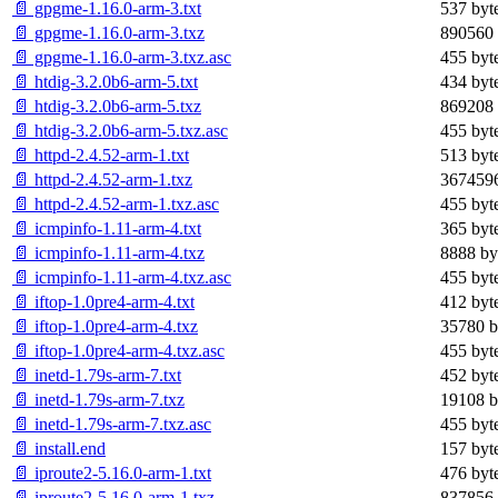
📄 gpgme-1.16.0-arm-3.txt
537 byt
📄 gpgme-1.16.0-arm-3.txz
890560 
📄 gpgme-1.16.0-arm-3.txz.asc
455 byt
📄 htdig-3.2.0b6-arm-5.txt
434 byt
📄 htdig-3.2.0b6-arm-5.txz
869208 
📄 htdig-3.2.0b6-arm-5.txz.asc
455 byt
📄 httpd-2.4.52-arm-1.txt
513 byt
📄 httpd-2.4.52-arm-1.txz
3674596
📄 httpd-2.4.52-arm-1.txz.asc
455 byt
📄 icmpinfo-1.11-arm-4.txt
365 byt
📄 icmpinfo-1.11-arm-4.txz
8888 by
📄 icmpinfo-1.11-arm-4.txz.asc
455 byt
📄 iftop-1.0pre4-arm-4.txt
412 byt
📄 iftop-1.0pre4-arm-4.txz
35780 b
📄 iftop-1.0pre4-arm-4.txz.asc
455 byt
📄 inetd-1.79s-arm-7.txt
452 byt
📄 inetd-1.79s-arm-7.txz
19108 b
📄 inetd-1.79s-arm-7.txz.asc
455 byt
📄 install.end
157 byt
📄 iproute2-5.16.0-arm-1.txt
476 byt
📄 iproute2-5.16.0-arm-1.txz
837856 