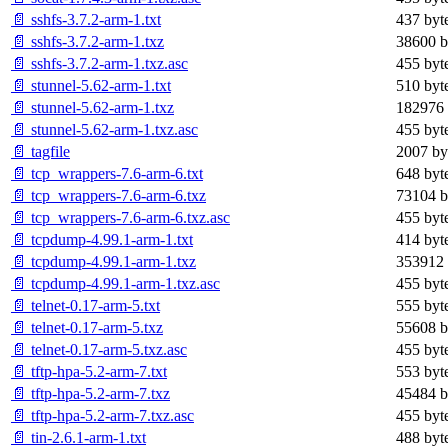
📄 sshfs-3.7.2-arm-1.txt
437 byt
📄 sshfs-3.7.2-arm-1.txz
38600 b
📄 sshfs-3.7.2-arm-1.txz.asc
455 byt
📄 stunnel-5.62-arm-1.txt
510 byt
📄 stunnel-5.62-arm-1.txz
182976 
📄 stunnel-5.62-arm-1.txz.asc
455 byt
📄 tagfile
2007 by
📄 tcp_wrappers-7.6-arm-6.txt
648 byt
📄 tcp_wrappers-7.6-arm-6.txz
73104 b
📄 tcp_wrappers-7.6-arm-6.txz.asc
455 byt
📄 tcpdump-4.99.1-arm-1.txt
414 byt
📄 tcpdump-4.99.1-arm-1.txz
353912 
📄 tcpdump-4.99.1-arm-1.txz.asc
455 byt
📄 telnet-0.17-arm-5.txt
555 byt
📄 telnet-0.17-arm-5.txz
55608 b
📄 telnet-0.17-arm-5.txz.asc
455 byt
📄 tftp-hpa-5.2-arm-7.txt
553 byt
📄 tftp-hpa-5.2-arm-7.txz
45484 b
📄 tftp-hpa-5.2-arm-7.txz.asc
455 byt
📄 tin-2.6.1-arm-1.txt
488 byt